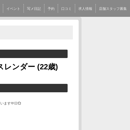
イベント
写メ日記
予約
口コミ
求人情報
店舗スタッフ募集
スレンダー
(22歳)
‪🫶🏻️💞