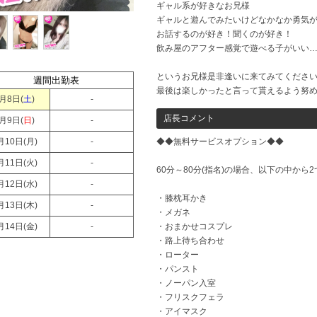
ギャル系が好きなお兄様
ギャルと遊んでみたいけどなかなか勇気
お話するのが好き！聞くのが好き！
飲み屋のアフター感覚で遊べる子がいい
というお兄様是非逢いに来てみてください‎
週間出勤表
最後は楽しかったと言って貰えるよう努
月8日(
土
)
-
店長コメント
月9日(
日
)
-
月10日(
月
)
-
◆◆無料サービスオプション◆◆
月11日(
火
)
-
60分～80分(指名)の場合、以下の中から
月12日(
水
)
-
・膝枕耳かき
月13日(
木
)
-
・メガネ
月14日(
金
)
-
・おまかせコスプレ
・路上待ち合わせ
・ローター
・パンスト
・ノーパン入室
・フリスクフェラ
・アイマスク