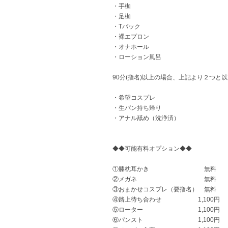
・手枷
・足枷
・Tバック
・裸エプロン
・オナホール
・ローション風呂
90分(指名)以上の場合、上記より２つと
・希望コスプレ
・生パン持ち帰り
・アナル舐め（洗浄済）
◆◆可能有料オプション◆◆
①膝枕耳かき 無料
②メガネ 無料
③おまかせコスプレ（要指名） 無料
④路上待ち合わせ 1,100円
⑤ローター 1,100円
⑥パンスト 1,100円