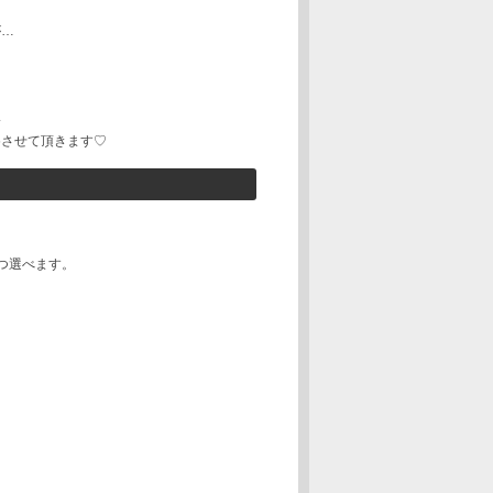
が…
…
‪
めさせて頂きます♡
2つ選べます。