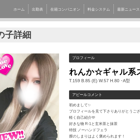
ホーム
出勤表
在籍コンパニオン
料金システム
最新ニュース
の子詳細
プロフィール
れんか☆ギャル系
T.159 B.85 (E) W.57 H.80 ･A型
アピールコメント
初めまして✨
プロフィールを見て下さりありがとうございます
軽く自己紹介🫶
好きな物 R-1と玄米茶と抹茶
特技 ノーハンドフェラ
膣のしまりはよく褒められます！