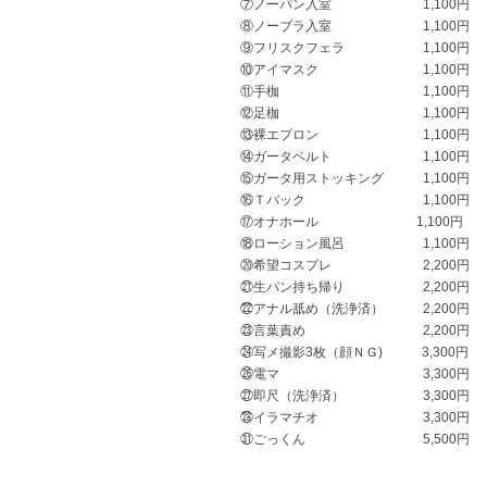
⑦ノーパン入室 1,100円
⑧ノーブラ入室 1,100円
⑨フリスクフェラ 1,100円
⑩アイマスク 1,100円
⑪手枷 1,100円
⑫足枷 1,100円
⑬裸エプロン 1,100円
⑭ガータベルト 1,100円
⑮ガータ用ストッキング 1,100円
⑯Ｔバック 1,100円
⑰オナホール 1,100円
⑱ローション風呂 1,100円
⑳希望コスプレ 2,200円
㉑生パン持ち帰り 2,200円
㉒アナル舐め（洗浄済） 2,200円
㉓言葉責め 2,200円
㉔写メ撮影3枚（顔ＮＧ) 3,300円
㉖電マ 3,300円
㉗即尺（洗浄済） 3,300円
㉘イラマチオ 3,300円
㉛ごっくん 5,500円