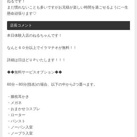
ねるです！
まだ慣れないことも多いですがお兄様が楽しい時間を過ごせるように一生
懸命頑張ります♡
店長コメント
本日体験入店のねるちゃんです！
なんと６０分以上でイラマチオが無料！！
詳細は日ほどＵＰいたします！！！
◆◆無料サービスオプション◆◆
60分～80分(指名)の場合、以下の中から2つ選べます。
・膝枕耳かき
・メガネ
・おまかせコスプレ
・ローター
・パンスト
・ノーパン入室
・ノーブラ入室