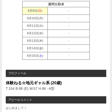
週間出勤表
8月9日(
日
)
-
8月10日(
月
)
-
8月11日(
火
)
-
8月12日(
水
)
-
8月13日(
木
)
-
8月14日(
金
)
-
8月15日(
土
)
-
プロフィール
体験ねる☆地元ギャル系
(20歳)
T.154 B.88 (E) W.57 H.86 ･A型
アピールコメント
はじめまして！