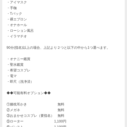
・アイマスク
・手枷
・Tバック
・裸エプロン
・オナホール
・ローション風呂
・イラマチオ
90分(指名)以上の場合、上記より２つと以下の中から1つ選べます。
・オナニー鑑賞
・聖水鑑賞
・希望コスプレ
・電マ
・即尺（洗浄済）
◆◆可能有料オプション◆◆
①膝枕耳かき 無料
②メガネ 無料
③おまかせコスプレ（要指名） 無料
⑤ローター 1,100円