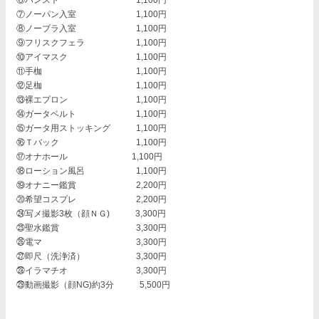
⑥パンスト 1,100円
⑦ノーパン入室 1,100円
⑧ノーブラ入室 1,100円
⑨フリスクフェラ 1,100円
⑩アイマスク 1,100円
⑪手枷 1,100円
⑫足枷 1,100円
⑬裸エプロン 1,100円
⑭ガータベルト 1,100円
⑮ガータ用ストッキング 1,100円
⑯Ｔバック 1,100円
⑰オナホール 1,100円
⑱ローション風呂 1,100円
⑲オナニー鑑賞 2,200円
⑳希望コスプレ 2,200円
㉔写メ撮影3枚（顔ＮＧ) 3,300円
㉕聖水鑑賞 3,300円
㉖電マ 3,300円
㉗即尺（洗浄済） 3,300円
㉘イラマチオ 3,300円
㉙動画撮影（顔NG)約3分 5,500円